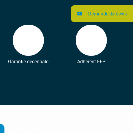
Demande de devis
mail
Garantie décennale
Adhérent FFP
Liens utiles