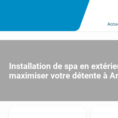
Accue
Installation de spa en extéri
maximiser votre détente à A