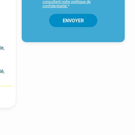
consultant notre politique de
confidentialité.
*
te,
é,