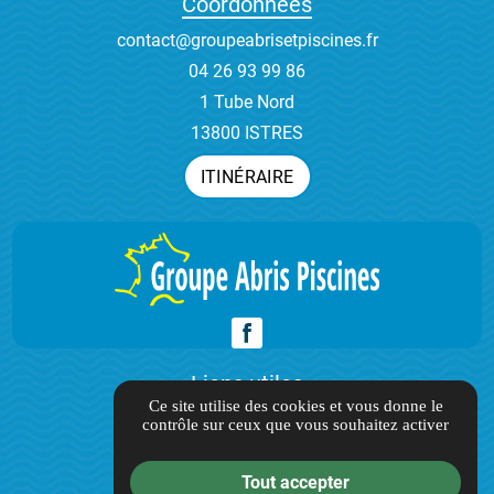
Coordonnées
contact@groupeabrisetpiscines.fr
04 26 93 99 86
1 Tube Nord
13800 ISTRES
ITINÉRAIRE
Liens utiles
Ce site utilise des cookies et vous donne le
contrôle sur ceux que vous souhaitez activer
Guide local
Informations complémentaires
Tout accepter
Mentions légales