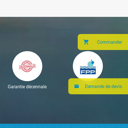
Commander
Demande de devis
Garantie décennale
Adhérent FFP
mail