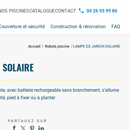
NOS PISCINES
CATALOGUE
CONTACT
04 26 93 99 86
Couverture et sécurité
Construction & rénovation
FAQ
Accueil
Robots piscine
LAMPE DE JARDIN SOLAIRE
N
S
O
L
A
I
R
E
nte, avec batterie rechargeable sans branchement, s'allume
é, pied à fixer ou à planter
PARTAGEZ SUR