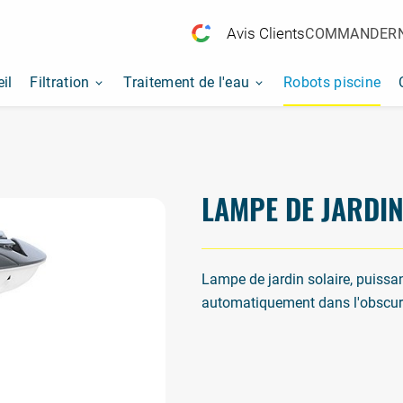
Avis Clients
COMMANDER
il
Filtration
Traitement de l'eau
Robots piscine
L
A
M
P
E
D
E
J
A
R
D
I
Lampe de jardin solaire, puissa
automatiquement dans l'obscurit