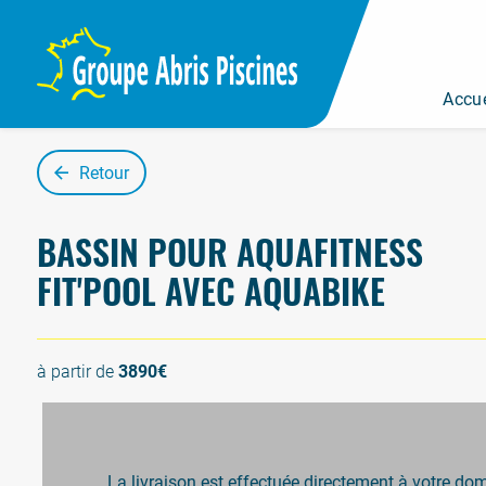
Panneau de gestion des cookies
Accue
Retour
B
A
S
S
I
N
P
O
U
R
A
Q
U
A
F
I
T
N
E
S
S
F
I
T
'
P
O
O
L
A
V
E
C
A
Q
U
A
B
I
K
E
à partir de
3890€
La livraison est effectuée directement à votre do